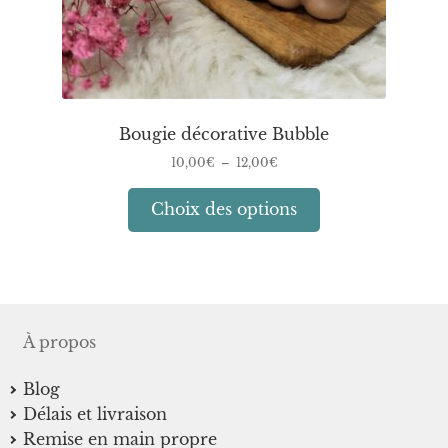
produit
Bougie décorative Bubble
Plage
10,00
€
–
12,00
€
de
Ce
prix :
Choix des options
10,00€
produit
à
a
12,00€
plusieurs
variations.
Les
À propos
options
peuvent
Blog
être
Délais et livraison
choisies
Remise en main propre