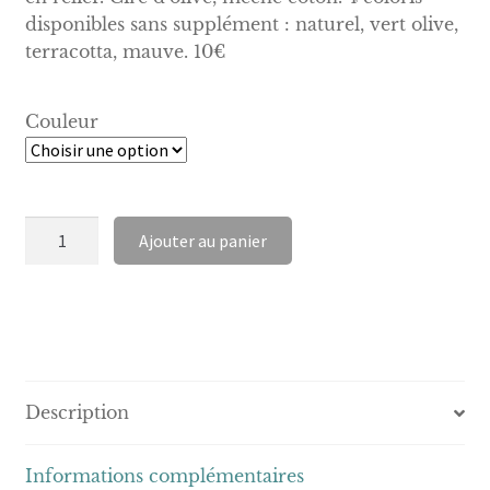
disponibles sans supplément : naturel, vert olive,
terracotta, mauve. 10€
Couleur
quantité
Ajouter au panier
de
Bougie
Décorative
Perle
Description
Informations complémentaires