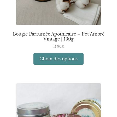
produit
Bougie Parfumée Apothicaire – Pot Ambré
Vintage | 130g
14,90
€
Ce
Choix des options
produit
a
plusieurs
variations.
Les
options
peuvent
être
choisies