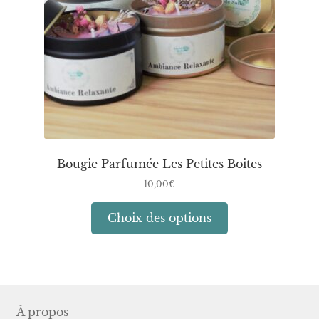
sur
la
page
du
produit
Bougie Parfumée Les Petites Boites
10,00
€
Ce
Choix des options
produit
a
plusieurs
variations.
Les
À propos
options