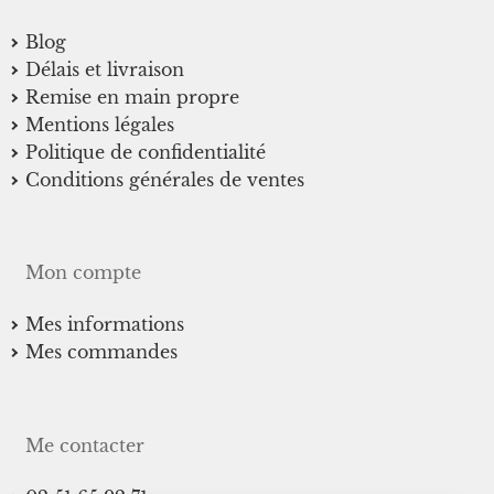
peuvent
Blog
être
Délais et livraison
choisies
Remise en main propre
sur
Mentions légales
la
Politique de confidentialité
page
Conditions générales de ventes
du
produit
Mon compte
Mes informations
Mes commandes
Me contacter