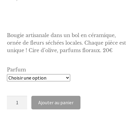
Bougie artisanale dans un bol en céramique,
ornée de fleurs séchées locales. Chaque pièce est
unique ! Cire d’olive, parfums floraux. 20€
Parfum
quantité
Ajouter au panier
de
Bougie
Fleurie
Artisanale