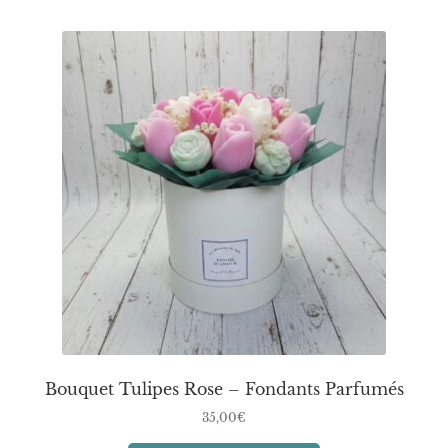
plusieurs
variations.
Les
options
peuvent
être
choisies
sur
la
page
du
produit
Bouquet Tulipes Rose – Fondants Parfumés
35,00
€