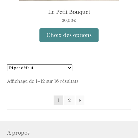
Le Petit Bouquet
20,00
€
Ce
Choix des options
produit
a
plusieurs
variations.
Les
options
Affichage de 1–12 sur 16 résultats
peuvent
être
1
2
choisies
sur
la
page
du
À propos