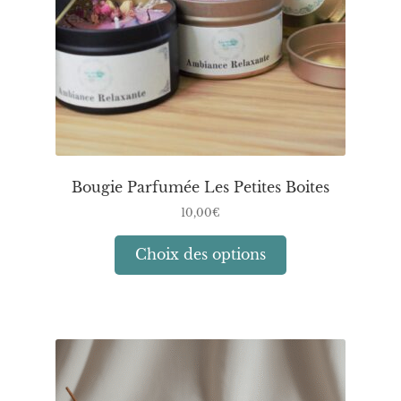
la
page
du
produit
Bougie Parfumée Les Petites Boites
10,00
€
Ce
Choix des options
produit
a
plusieurs
variations.
Les
options