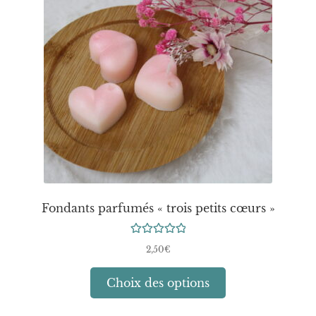
peuvent
être
choisies
sur
la
page
du
produit
Fondants parfumés « trois petits cœurs »
Note
5.00
2,50
€
sur 5
Ce
Choix des options
produit
a