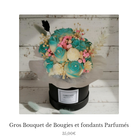
plusieurs
variations.
Les
options
peuvent
être
choisies
sur
la
page
du
produit
Gros Bouquet de Bougies et fondants Parfumés
35,00
€