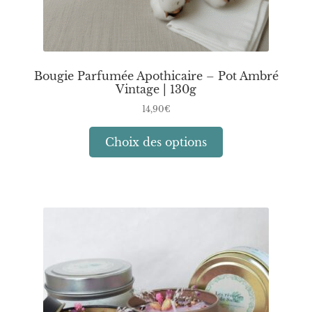
Bougie Parfumée Apothicaire – Pot Ambré
Vintage | 130g
14,90
€
Ce
Choix des options
produit
a
plusieurs
variations.
Les
options
peuvent
être
choisies
sur