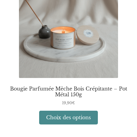
peuvent
être
choisies
sur
la
page
du
produit
Bougie Parfumée Mèche Bois Crépitante – Pot
Métal 150g
19,90
€
Ce
Choix des options
produit
a