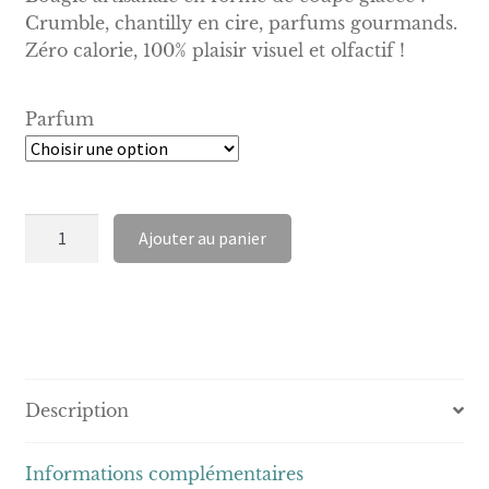
Crumble, chantilly en cire, parfums gourmands.
Zéro calorie, 100% plaisir visuel et olfactif !
Parfum
quantité
Ajouter au panier
de
Bougie
Gourmande
Coupe
Glacée
Description
Informations complémentaires