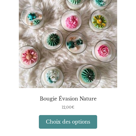
Bougie Évasion Nature
12,00
€
Ce
Choix des options
produit
a