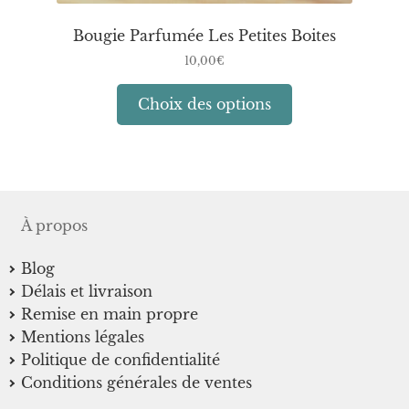
Bougie Parfumée Les Petites Boites
10,00
€
Ce
Choix des options
produit
a
plusieurs
variations.
Les
À propos
options
peuvent
Blog
être
Délais et livraison
choisies
Remise en main propre
sur
Mentions légales
la
Politique de confidentialité
page
Conditions générales de ventes
du