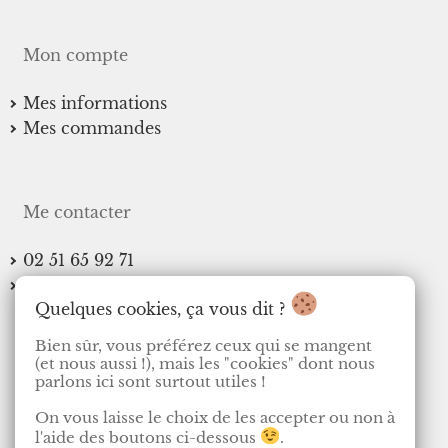
produit
Mon compte
Mes informations
Mes commandes
Me contacter
02 51 65 92 71
contact@lesreveriesdesofie.fr
Quelques cookies, ça vous dit ?
Bien sûr, vous préférez ceux qui se mangent
(et nous aussi !), mais les "cookies" dont nous
Me suivre
parlons ici sont surtout utiles !
Facebook
Instagram
TikTok
On vous laisse le choix de les accepter ou non à
l'aide des boutons ci-dessous
.