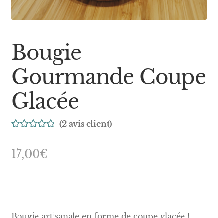
Bougie
Gourmande Coupe
Glacée
(
2
avis client)
Noté
2
5.00
sur 5 basé sur
17,00
€
notations
client
Bougie artisanale en forme de coupe glacée !