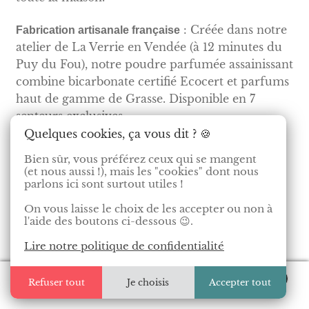
: Créée dans notre
Fabrication artisanale française
atelier de La Verrie en Vendée (à 12 minutes du
Puy du Fou), notre poudre parfumée assainissant
combine bicarbonate certifié Ecocert et parfums
haut de gamme de Grasse. Disponible en 7
senteurs exclusives.
Quelques cookies, ça vous dit ? 🍪
👉
Découvrir nos 7 poudres parfumées artisanales
Bien sûr, vous préférez ceux qui se mangent
→
(et nous aussi !), mais les "cookies" dont nous
parlons ici sont surtout utiles !
On vous laisse le choix de les accepter ou non à
Pourquoi choisir le
l'aide des boutons ci-dessous 😉.
bicarbonate parfumé
Lire notre politique de confidentialité
plutôt que les
0
Refuser tout
Je choisis
Accepter tout
Bouquet de bougies parfumées
désodorisants classiques
Recherche
Recherche